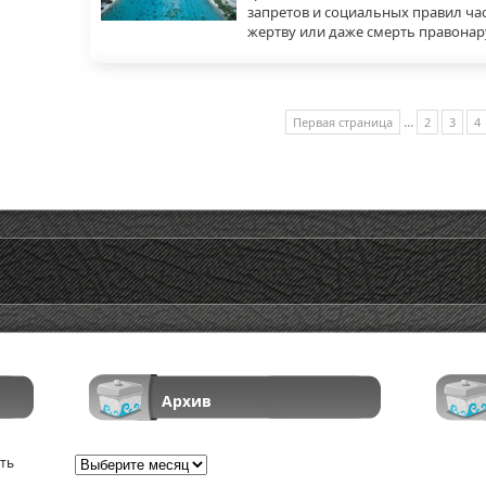
запретов и социальных правил ча
жертву или даже смерть правонар
...
Первая страница
2
3
4
Архив
ть
Архив