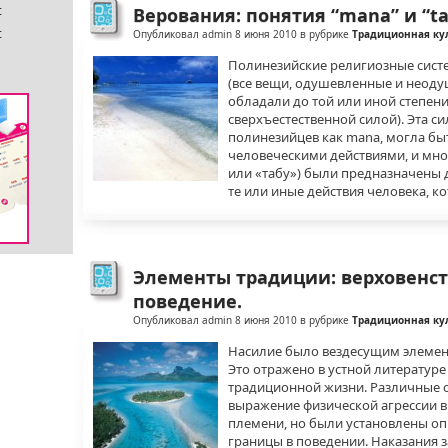
Верования: понятия “mana” и “t
Опубликовал admin 8 июня 2010 в рубрике
Традиционная ку
Полинезийские религиозные сис
(все вещи, одушевленные и неоду
обладали до той или иной степен
сверхъестественной силой). Эта си
полинезийцев как mana, могла б
человеческими действиями, и мног
или «табу») были предназначены 
те или иные действия человека, ко
Элементы традиции: верховенст
поведение.
Опубликовал admin 8 июня 2010 в рубрике
Традиционная ку
Насилие было вездесущим элемен
Это отражено в устной литературе 
традиционной жизни. Различные 
выражение физической агрессии в
племени, но были установлены о
границы в поведении. Наказания 