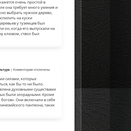
 кажется очень простой в
ле она требует много умения и
жно выбрать нужное дерево,
аспилить на куски
еревьев у туземцев был
и он, когда его выпускали на
ну клювом, ствол был
к
льтура
|
Комментарии
отключены
записи
Божества
ми силами, которых
ся, как бы то ни было.
аселена духовными существами
рых были злорадными. Кроме
н богов». Они включали в себя
линезийского пантеона, таких