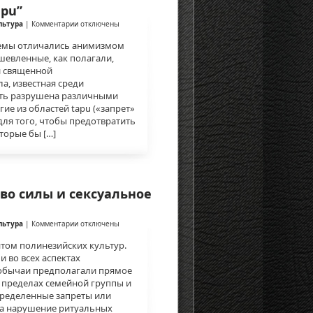
apu”
к
льтура
|
Комментарии
отключены
записи
Верования:
темы отличались анимизмом
понятия
шевленные, как полагали,
“mana”
и священной
и
ла, известная среди
“tapu”
ыть разрушена различными
ие из областей tapu («запрет»
для того, чтобы предотвратить
торые бы […]
во силы и сексуальное
к
льтура
|
Комментарии
отключены
записи
Элементы
том полинезийских культур.
традиции:
и во всех аспектах
верховенство
обычаи предполагали прямое
силы
 пределах семейной группы и
и
сексуальное
пределенные запреты или
поведение.
за нарушение ритуальных