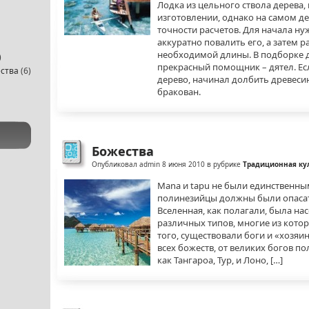
Лодка из цельного ствола дерева,
изготовлении, однако на самом де
точности расчетов. Для начала ну
аккуратно повалить его, а затем р
необходимой длины. В подборке д
)
прекрасный помощник – дятел. Есл
ства
(6)
дерево, начинал долбить древеси
бракован.
Божества
Опубликовал admin 8 июня 2010 в рубрике
Традиционная ку
Mana и tapu не были единственны
полинезийцы должны были опасать
Вселенная, как полагали, была н
различных типов, многие из кото
того, существовали боги и «хозяи
всех божеств, от великих богов по
как Тангароа, Тур, и Лоно, […]