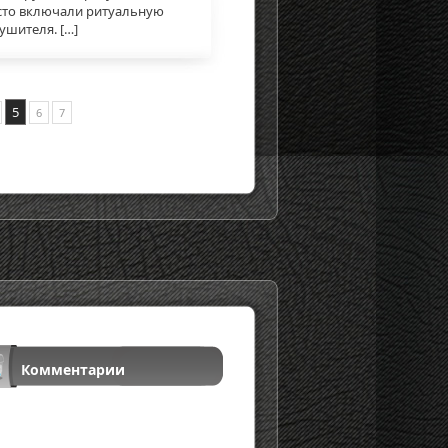
сто включали ритуальную
ушителя. […]
5
6
7
Комментарии