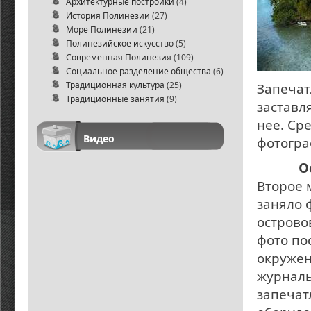
Архитектурные постройки
(4)
История Полинезии
(27)
Море Полинезии
(21)
Полинезийское искусство
(5)
Современная Полинезия
(109)
Социальное разделение общества
(6)
Традиционная культура
(25)
Запечат
Традиционные занятия
(9)
заставл
нее. Ср
Видео
фотогра
О
Второе 
заняло 
острово
фото по
окружен
журналы 
запечат