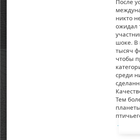
После у
междуна
никто н
ожидал 
участни
шоке. В
тысяч ф
чтобы п
категор
среди н
сделанн
Качеств
Тем бол
планеты
птичьег
.