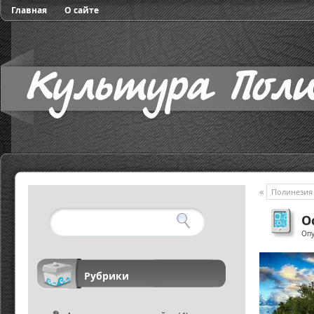
Главная
О сайте
«
Полинезия 
О
Опу
Рубрики