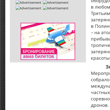
оборудо
в любом
Третьим
затерян
в Полин
– на ат
прибыва
тропиче
затерянн
красоты
З
Меропри
собрало
междуна
частных
соревно
дронов.