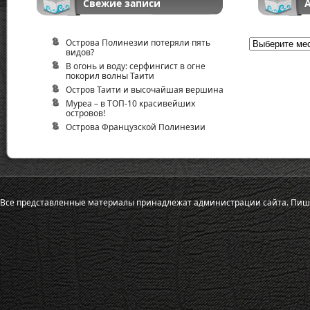
Свежие записи
Острова Полинезии потеряли пять
Архив
видов?
В огонь и воду: серфингист в огне
покорил волны Таити
Остров Таити и высочайшая вершина
Муреа – в ТОП-10 красивейших
островов!
Острова Французской Полинезии
Все представленные материалы принадлежат администрации сайта.
Пиш