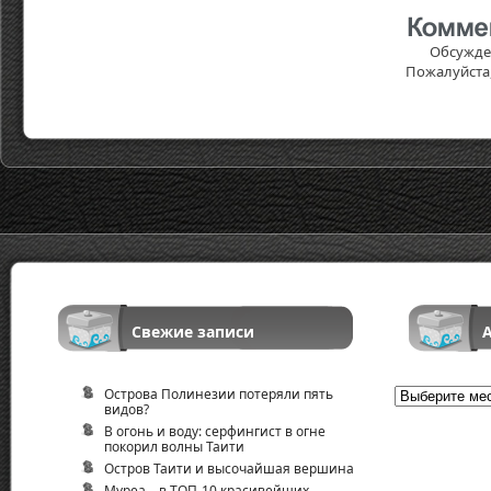
Обсужде
Пожалуйста
Свежие записи
Острова Полинезии потеряли пять
Архив
видов?
В огонь и воду: серфингист в огне
покорил волны Таити
Остров Таити и высочайшая вершина
Муреа – в ТОП-10 красивейших