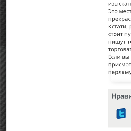
изыскан
Это мес
прекрасн
Кстати,
стоит п
пишут т
торговат
Если вы
присмот
перламу