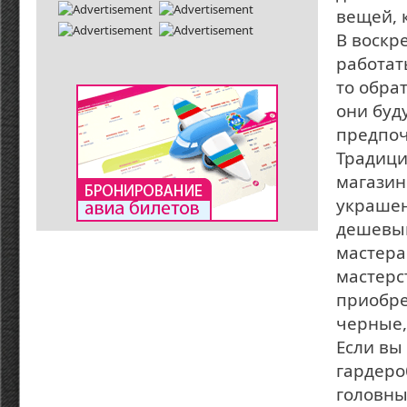
вещей, 
В воскр
работат
то обра
они буд
предпоч
Традици
магазин
украшен
дешевым
мастера
мастерс
приобре
черные,
Если вы
гардероб
головны