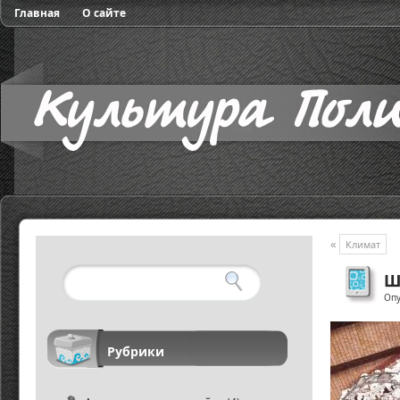
Главная
О сайте
«
Климат
Ш
Опу
Рубрики