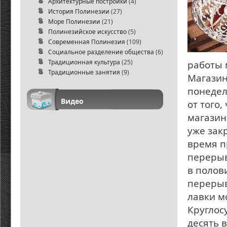
Архитектурные постройки
(4)
История Полинезии
(27)
Море Полинезии
(21)
Полинезийское искусство
(5)
Современная Полинезия
(109)
Социальное разделение общества
(6)
Традиционная культура
(25)
работы 
Традиционные занятия
(9)
Магазин
понедел
Видео
от того
магазин
уже зак
время п
перерыв
в полов
перерыва
лавки м
Круглосу
десять 