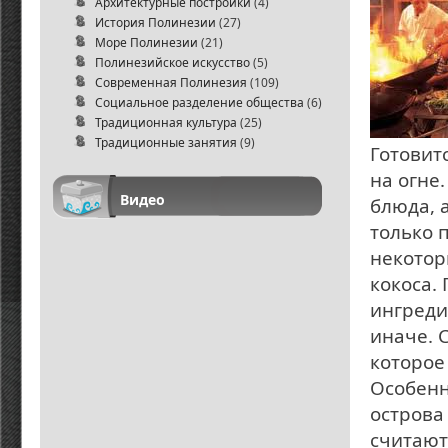
Архитектурные постройки
(4)
История Полинезии
(27)
Море Полинезии
(21)
Полинезийское искусство
(5)
Современная Полинезия
(109)
Социальное разделение общества
(6)
Традиционная культура
(25)
Традиционные занятия
(9)
Готовит
на огне
Видео
блюда, 
только 
некотор
кокоса.
ингреди
иначе. 
которое
Особенн
остров
считают