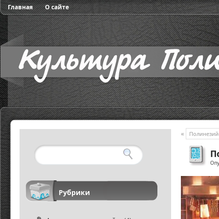
Главная
О сайте
«
Полинезийс
П
Опу
Рубрики