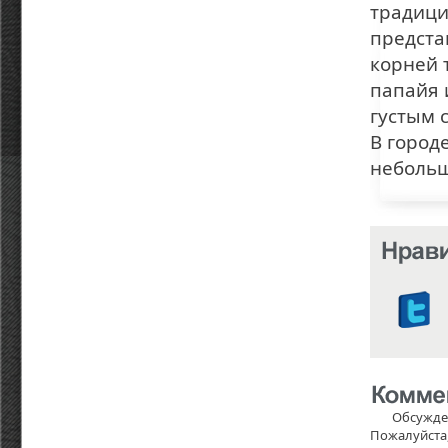
традици
представ
корней 
папайя 
густым 
В город
небольш
Обсужде
Пожалуйста