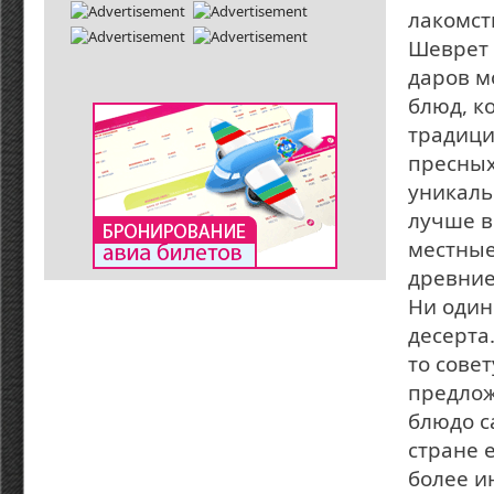
лакомст
Шеврет 
даров м
блюд, ко
традици
пресных
уникаль
лучше в
местные
древние
Ни один
десерта
то сове
предлож
блюдо с
стране 
более и