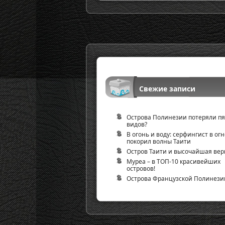
Свежие записи
Острова Полинезии потеряли пя
видов?
В огонь и воду: серфингист в огн
покорил волны Таити
Остров Таити и высочайшая ве
Муреа – в ТОП-10 красивейших
островов!
Острова Французской Полинези