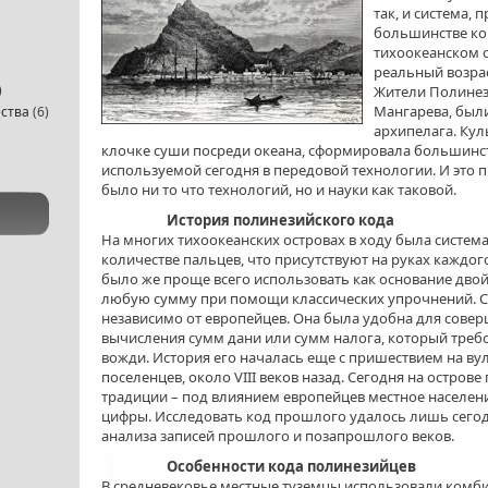
так, и система, 
большинстве ко
тихоокеанском о
реальный возрас
)
Жители Полинез
Мангарева, был
ства
(6)
архипелага. Кул
клочке суши посреди океана, сформировала большинст
используемой сегодня в передовой технологии. И это п
было ни то что технологий, но и науки как таковой.
История полинезийского кода
На многих тихоокеанских островах в ходу была система, 
количестве пальцев, что присутствуют на руках каждо
было же проще всего использовать как основание двой
любую сумму при помощи классических упрочнений. С
независимо от европейцев. Она была удобна для совер
вычисления сумм дани или сумм налога, который треб
вожди. История его началась еще с пришествием на ву
поселенцев, около VIII веков назад. Сегодня на остро
традиции – под влиянием европейцев местное населен
цифры. Исследовать код прошлого удалось лишь сегод
анализа записей прошлого и позапрошлого веков.
Особенности кода полинезийцев
В средневековье местные туземцы использовали комби