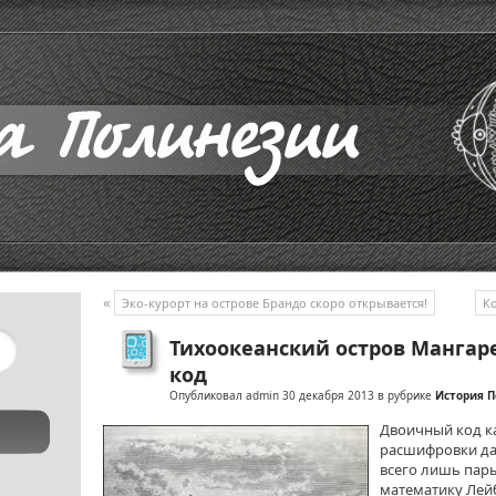
«
Эко-курорт на острове Брандо скоро открывается!
Ко
Тихоокеанский остров Мангар
код
Опубликовал admin 30 декабря 2013 в рубрике
История 
Двоичный код к
расшифровки да
всего лишь пар
математику Лейб