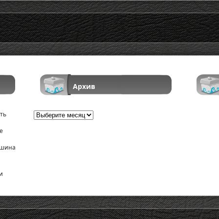
Архив
ть
Архив
е
ршина
и