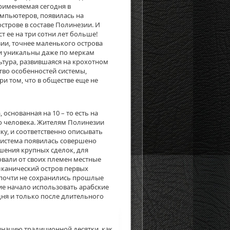
код
применяемая сегодня в
мпьютеров, появилась на
строве в составе Полинезии. И
т ее на три сотни лет больше!
ии, точнее маленького острова
и уникальны даже по меркам
ьтура, развившаяся на крохотном
во особенностей системы,
ри том, что в обществе еще не
основанная на 10 – то есть на
го человека. Жителям Полинезии
ку, и соответственно описывать
истема появилась совершено
шения крупных сделок, для
овали от своих племен местные
лканический остров первых
ве почти не сохранились прошлые
ие начало использовать арабские
ня и только после длительного
нацию традиционной десятки, как